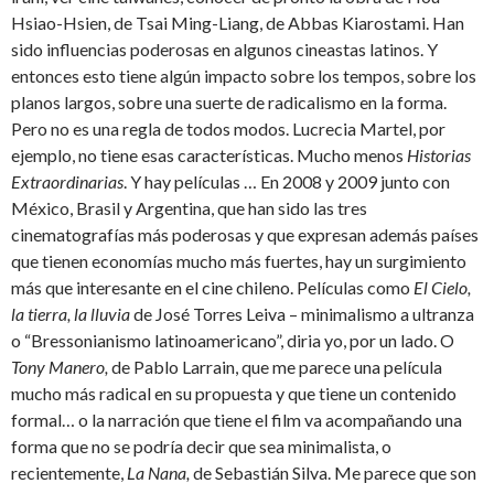
Hsiao-Hsien, de Tsai Ming-Liang, de Abbas Kiarostami. Han
sido influencias poderosas en algunos cineastas latinos. Y
entonces esto tiene algún impacto sobre los tempos, sobre los
planos largos, sobre una suerte de radicalismo en la forma.
Pero no es una regla de todos modos. Lucrecia Martel, por
ejemplo, no tiene esas características. Mucho menos
Historias
Extraordinarias
. Y hay películas … En 2008 y 2009 junto con
México, Brasil y Argentina, que han sido las tres
cinematografías más poderosas y que expresan además países
que tienen economías mucho más fuertes, hay un surgimiento
más que interesante en el cine chileno. Películas como
El Cielo,
la tierra, la lluvia
de José Torres Leiva – minimalismo a ultranza
o “Bressonianismo latinoamericano”, diria yo, por un lado. O
Tony Manero,
de Pablo Larrain, que me parece una película
mucho más radical en su propuesta y que tiene un contenido
formal… o la narración que tiene el film va acompañando una
forma que no se podría decir que sea minimalista, o
recientemente,
La Nana,
de Sebastián Silva. Me parece que son