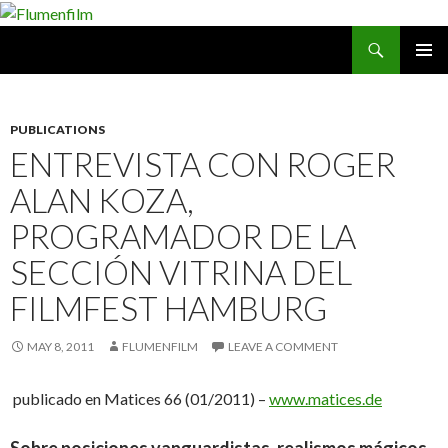
Search
Flumenfilm
SKIP
PRIMAR
TO
MENU
CONTENT
PUBLICATIONS
ENTREVISTA CON ROGER
ALAN KOZA,
PROGRAMADOR DE LA
SECCIÓN VITRINA DEL
FILMFEST HAMBURG
MAY 8, 2011
FLUMENFILM
LEAVE A COMMENT
publicado en Matices 66 (01/2011) –
www.matices.de
Sobre posiciones vanguardistas, realismos mágicos