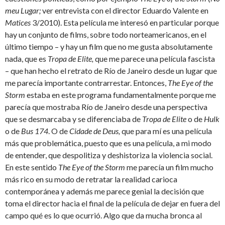
meu Lugar;
ver entrevista con el director Eduardo Valente en
Matices
3/2010). Esta película me interesó en particular porque
hay un conjunto de films, sobre todo norteamericanos, en el
último tiempo – y hay un film que no me gusta absolutamente
nada, que es
Tropa de Elite,
que me parece una película fascista
– que han hecho el retrato de Río de Janeiro desde un lugar que
me parecía importante contrarrestar. Entonces,
The Eye of the
Storm
estaba en este programa fundamentalmente porque me
parecía que mostraba Río de Janeiro desde una perspectiva
que se desmarcaba y se diferenciaba de
Tropa de Elite
o de
Hulk
o de
Bus 174
. O de
Cidade de Deus,
que para mí es una película
más que problemática, puesto que es una película, a mi modo
de entender, que despolitiza y deshistoriza la violencia social.
En este sentido
The Eye of the Storm
me parecía un film mucho
más rico en su modo de retratar la realidad carioca
contemporánea y además me parece genial la decisión que
toma el director hacia el final de la película de dejar en fuera del
campo qué es lo que ocurrió. Algo que da mucha bronca al