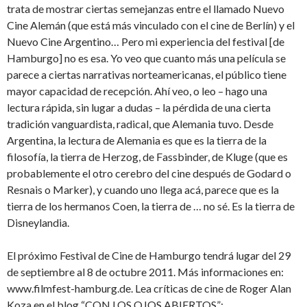
trata de mostrar ciertas semejanzas entre el llamado Nuevo
Cine Alemán (que está más vinculado con el cine de Berlín) y el
Nuevo Cine Argentino… Pero mi experiencia del festival [de
Hamburgo] no es esa. Yo veo que cuanto más una película se
parece a ciertas narrativas norteamericanas, el público tiene
mayor capacidad de recepción. Ahí veo, o leo – hago una
lectura rápida, sin lugar a dudas – la pérdida de una cierta
tradición vanguardista, radical, que Alemania tuvo. Desde
Argentina, la lectura de Alemania es que es la tierra de la
filosofía, la tierra de Herzog, de Fassbinder, de Kluge (que es
probablemente el otro cerebro del cine después de Godard o
Resnais o Marker), y cuando uno llega acá, parece que es la
tierra de los hermanos Coen, la tierra de … no sé. Es la tierra de
Disneylandia.
El próximo Festival de Cine de Hamburgo tendrá lugar del 29
de septiembre al 8 de octubre 2011. Más informaciones en:
www.filmfest-hamburg.de. Lea críticas de cine de Roger Alan
Koza en el blog “CON LOS OJOS ABIERTOS”: