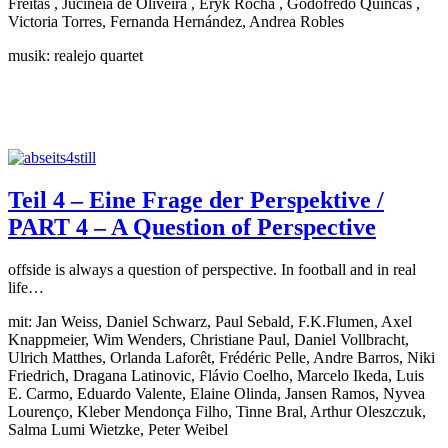
Freitas , Jucinéia de Oliveira , Eryk Rocha , Godofredo Quincas ,
Victoria Torres, Fernanda Hernández, Andrea Robles
musik: realejo quartet
Teil 4 – Eine Frage der Perspektive /
PART 4 – A Question of Perspective
offside is always a question of perspective. In football and in real
life…
mit: Jan Weiss, Daniel Schwarz, Paul Sebald, F.K.Flumen, Axel
Knappmeier, Wim Wenders, Christiane Paul, Daniel Vollbracht,
Ulrich Matthes, Orlanda Laforêt, Frédéric Pelle, Andre Barros, Niki
Friedrich, Dragana Latinovic, Flávio Coelho, Marcelo Ikeda, Luis
E. Carmo, Eduardo Valente, Elaine Olinda, Jansen Ramos, Nyvea
Lourenço, Kleber Mendonça Filho, Tinne Bral, Arthur Oleszczuk,
Salma Lumi Wietzke, Peter Weibel