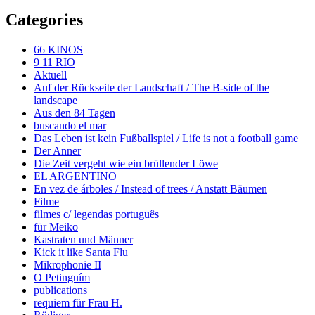
Categories
66 KINOS
9 11 RIO
Aktuell
Auf der Rückseite der Landschaft / The B-side of the
landscape
Aus den 84 Tagen
buscando el mar
Das Leben ist kein Fußballspiel / Life is not a football game
Der Anner
Die Zeit vergeht wie ein brüllender Löwe
EL ARGENTINO
En vez de árboles / Instead of trees / Anstatt Bäumen
Filme
filmes c/ legendas português
für Meiko
Kastraten und Männer
Kick it like Santa Flu
Mikrophonie II
O Petinguím
publications
requiem für Frau H.