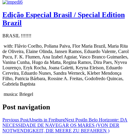
Edição Especial Brasil / Special Edition
Brazil
BRASIL !!!!!!!
with: Flávio Coelho, Poliana Paiva, Flor Maria Brazil, Maria Rita
de Oliveira, Elaine Olinda, Jansen Ramos, Eduardo Valente, Carol
Pucu, F. K. Flumen, Ana Izabel Aguiar, Vasco Branco Guimarães,
Vanina Cunha, Hugo da Matta, Regina Ramos, Dira Paes, Nyvea
Lourenço, Eryk Rocha, Joana Galetti, Keyna Eleison, Eduardo
Cerveira, Eduardo Nunes, Sandra Werneck, Kleber Mendonça
Filho, Patricia Bárbara,
Rossine A.
Freitas, Godofredo Quincas,
Gabriela Baptista
musica: Briegel
Post navigation
Previous Post
Abseits in Freiburg
Next Post
In Belo Horizonte: DA
NECESSIDADE DE NAVEGAR OS MARES (VON DER
NOTWENDIGKEIT, DIE MEERE ZU BEFAHREN )