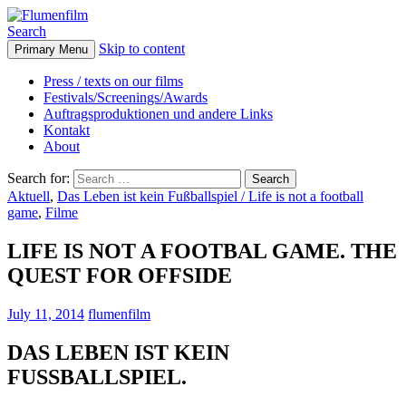
Search
Skip to content
Primary Menu
Flumenfilm
Press / texts on our films
Festivals/Screenings/Awards
Auftragsproduktionen und andere Links
Kontakt
About
Search for:
Aktuell
,
Das Leben ist kein Fußballspiel / Life is not a football
game
,
Filme
LIFE IS NOT A FOOTBAL GAME. THE
QUEST FOR OFFSIDE
July 11, 2014
flumenfilm
DAS LEBEN IST KEIN
FUSSBALLSPIEL.