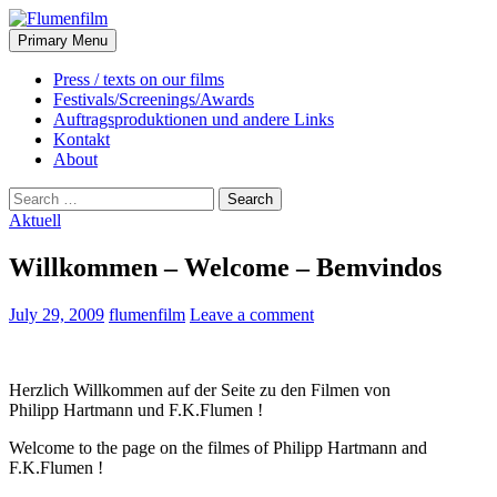
Search
Skip
Primary Menu
to
Flumenfilm
content
Press / texts on our films
Festivals/Screenings/Awards
Auftragsproduktionen und andere Links
Kontakt
About
Search
for:
Aktuell
Willkommen – Welcome – Bemvindos
July 29, 2009
flumenfilm
Leave a comment
Herzlich Willkommen auf der Seite zu den Filmen von
Philipp Hartmann und F.K.Flumen !
Welcome to the page on the filmes of Philipp Hartmann and
F.K.Flumen !