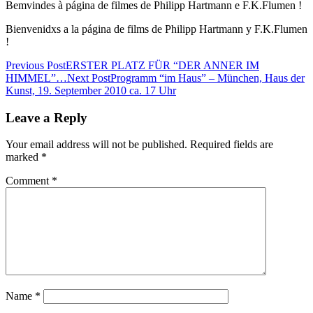
Bemvindes à página de filmes de Philipp Hartmann e F.K.Flumen !
Bienvenidxs a la página de films de Philipp Hartmann y F.K.Flumen
!
Post
Previous Post
ERSTER PLATZ FÜR “DER ANNER IM
HIMMEL”…
Next Post
Programm “im Haus” – München, Haus der
navigation
Kunst, 19. September 2010 ca. 17 Uhr
Leave a Reply
Your email address will not be published.
Required fields are
marked
*
Comment
*
Name
*