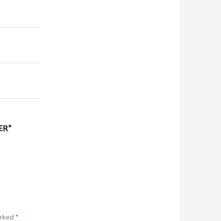
ER”
arked
*