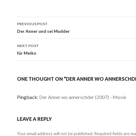
Post
PREVIOUS POST
navigation
Der Anner und sei Mudder
NEXT POST
für Meiko
ONE THOUGHT ON “DER ANNER WO ANNERSCHD
Pingback:
Der Anner wo annerschder (2007) - Movie
LEAVE A REPLY
Your email address will not be published.
Required fields are m