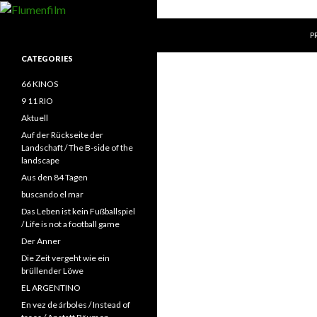
S
Search
Flumenfilm
P
CATEGORIES
66 KINOS
9 11 RIO
Aktuell
Auf der Rückseite der
Landschaft / The B-side of the
landscape
Aus den 84 Tagen
buscando el mar
Das Leben ist kein Fußballspiel
/ Life is not a football game
Der Anner
Die Zeit vergeht wie ein
brüllender Löwe
EL ARGENTINO
En vez de árboles / Instead of