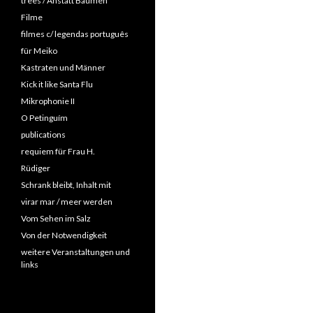
trees / Anstatt Bäumen
Filme
filmes c/ legendas português
für Meiko
Kastraten und Männer
Kick it like Santa Flu
Mikrophonie II
O Petinguím
publications
requiem für Frau H.
Rüdiger
Schrank bleibt, Inhalt mit
virar mar / meer werden
Vom Sehen im Salz
Von der Notwendigkeit
weitere Veranstaltungen und
links