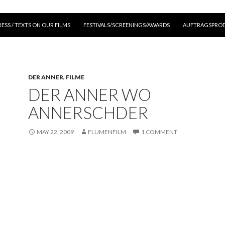
KIP TO CONTENT
RESS / TEXTS ON OUR FILMS
FESTIVALS/SCREENINGS/AWARDS
AUFTRAGSPROD
DER ANNER
,
FILME
DER ANNER WO
ANNERSCHDER
MAY 22, 2009
FLUMENFILM
1 COMMENT